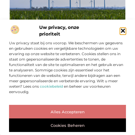
5 dingen die iedereen moet weten over duurzaam leven
Uw privacy, onze
Duurzaam leven is een levensstijl waarbij individuen
prioriteit
bewuste keuzes maken om het gebruik van natuurlijke
hulpbronnen te verminderen en hun ecologische
Uw privacy staat bij ons voorop. We beschermen uw gegevens
voetafdruk te verkleinen. Het
en gebruiken cookies en vergelijkbare technologieën om uw
ervaring op onze website te verbeteren. Cookies stellen ons in
...
staat om gepersonaliseerde advertenties te tonen, de
functionaliteit van de site te optimaliseren en het gebruik ervan
te analyseren. Sommige cookies zijn essentieel voor het
functioneren van de website, terwijl andere bijdragen aan een
meer gepersonaliseerde en verbeterde ervaring. Wilt u meer
weten? Lees ons
cookiebeleid
en beheer uw voorkeuren
AANBIEDINGEN
eenvoudig.
Ga Naar Bo
Alles Accepteren
Cookies Beheren