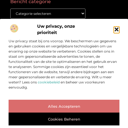
Bericht categorie
Onze informatie
Uw privacy, onze
prioriteit
Goede backlinks kopen: waar moet je op letten voor succes?
Geld verdienen met een website: Jouw gids naar online succes
Uw privacy staat bij ons voorop. We beschermen uw gegevens
Over
“Het Kennisplatform voor Verdieping en Inspiratie”
Bedrijf
en gebruiken cookies en vergelijkbare technologieën om uw
ervaring op onze website te verbeteren. Cookies stellen ons in
Verdiep je in prikkelende artikelen, heldere inzichten en
staat om gepersonaliseerde advertenties te tonen, de
verhalen die je aan het denken zetten. Welkom bij
functionaliteit van de site te optimaliseren en het gebruik ervan
Vetlog.nl – jouw startpunt voor betrouwbare en
te analyseren. Sommige cookies zijn essentieel voor het
verrijkende content.
functioneren van de website, terwijl andere bijdragen aan een
meer gepersonaliseerde en verbeterde ervaring. Wilt u meer
weten? Lees ons
cookiebeleid
en beheer uw voorkeuren
eenvoudig.
Ga Naar Bo
Alles Accepteren
@2025 www.warhammerfantasy.nl. All Right Reserved.
Cookies Beheren