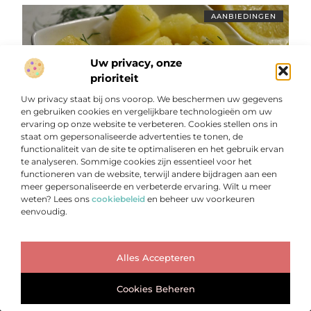
AANBIEDINGEN
Uw privacy, onze
prioriteit
Uw privacy staat bij ons voorop. We beschermen uw gegevens
en gebruiken cookies en vergelijkbare technologieën om uw
ervaring op onze website te verbeteren. Cookies stellen ons in
Proeven van het Beste: Snackbar Cultuur in het Levendige
staat om gepersonaliseerde advertenties te tonen, de
Hengelo
functionaliteit van de site te optimaliseren en het gebruik ervan
Ontdek Hengelo Hengelo is een bruisende stad in het
te analyseren. Sommige cookies zijn essentieel voor het
oosten van Nederland, bekend om zijn rijke culturele
functioneren van de website, terwijl andere bijdragen aan een
erfgoed en diverse culinaire scene. Of je nu
meer gepersonaliseerde en verbeterde ervaring. Wilt u meer
weten? Lees ons
cookiebeleid
en beheer uw voorkeuren
...
eenvoudig.
Ga Naar Bo
Alles Accepteren
Cookies Beheren