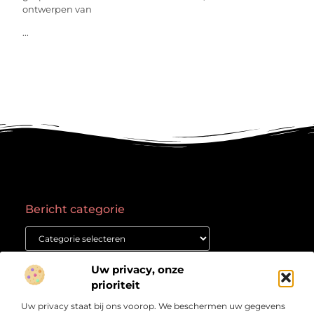
ontwerpen van
...
Bericht categorie
Onze informatie
Uw privacy, onze
prioriteit
Goede backlinks kopen: waar moet je op letten voor succes?
Geld verdienen met een website: Jouw gids naar online succes
Uw privacy staat bij ons voorop. We beschermen uw gegevens
Over
“Het Kennisplatform voor Verdieping en Inspiratie”