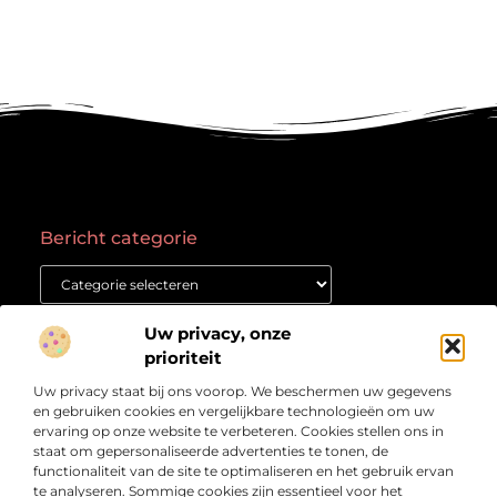
Bericht categorie
Onze informatie
Uw privacy, onze
prioriteit
Goede backlinks kopen: waar moet je op letten voor succes?
Geld verdienen met een website: Jouw gids naar online succes
Uw privacy staat bij ons voorop. We beschermen uw gegevens
Over
“Het Kennisplatform voor Verdieping en Inspiratie”
Bedrijf
en gebruiken cookies en vergelijkbare technologieën om uw
ervaring op onze website te verbeteren. Cookies stellen ons in
Verdiep je in prikkelende artikelen, heldere inzichten en
staat om gepersonaliseerde advertenties te tonen, de
verhalen die je aan het denken zetten. Welkom bij
functionaliteit van de site te optimaliseren en het gebruik ervan
Vetlog.nl – jouw startpunt voor betrouwbare en
te analyseren. Sommige cookies zijn essentieel voor het
verrijkende content.