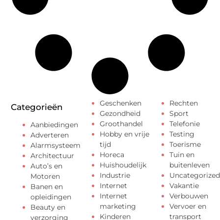
Geschenken
Rechten
Categorieën
Gezondheid
Sport
Groothandel
Telefonie
Aanbiedingen
Hobby en vrije
Testing
Adverteren
tijd
Toerisme
Alarmsysteem
Horeca
Tuin en
Architectuur
Huishoudelijk
buitenleven
Auto’s en
Industrie
Uncategorized
Motoren
Internet
Vakantie
Banen en
Internet
Verbouwen
opleidingen
marketing
Vervoer en
Beauty en
Kinderen
transport
verzorging