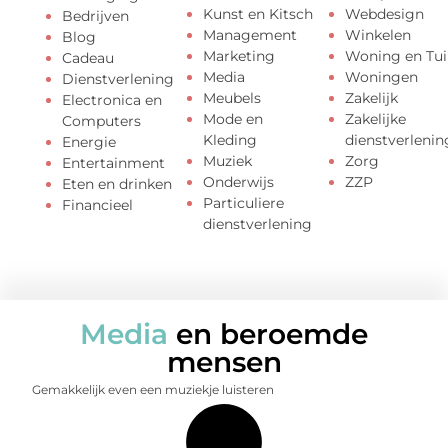
Kunst en Kitsch
Webdesign
Bedrijven
Management
Winkelen
Blog
Marketing
Woning en Tui
Cadeau
Media
Woningen
Dienstverlening
Meubels
Zakelijk
Electronica en
Mode en
Zakelijke
Computers
Kleding
dienstverlenin
Energie
Muziek
Zorg
Entertainment
Onderwijs
ZZP
Eten en drinken
Particuliere
Financieel
dienstverlening
Media
en beroemde
mensen
Gemakkelijk even een muziekje luisteren