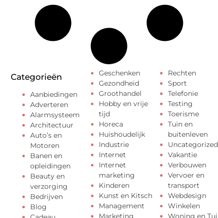
Geschenken
Rechten
Categorieën
Gezondheid
Sport
Groothandel
Telefonie
Aanbiedingen
Hobby en vrije
Testing
Adverteren
tijd
Toerisme
Alarmsysteem
Horeca
Tuin en
Architectuur
Huishoudelijk
buitenleven
Auto’s en
Industrie
Uncategorized
Motoren
Internet
Vakantie
Banen en
Internet
Verbouwen
opleidingen
marketing
Vervoer en
Beauty en
Kinderen
transport
verzorging
Kunst en Kitsch
Webdesign
Bedrijven
Management
Winkelen
Blog
Marketing
Woning en Tui
Cadeau