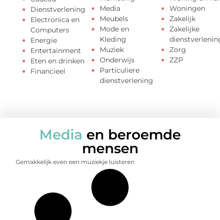
Media
Woningen
Dienstverlening
Meubels
Zakelijk
Electronica en
Mode en
Zakelijke
Computers
Kleding
dienstverlenin
Energie
Muziek
Zorg
Entertainment
Onderwijs
ZZP
Eten en drinken
Particuliere
Financieel
dienstverlening
Media
en beroemde
mensen
Gemakkelijk even een muziekje luisteren