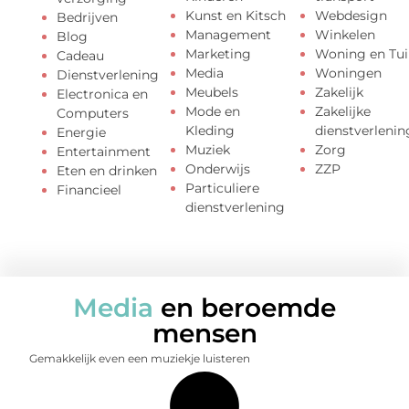
Kunst en Kitsch
Webdesign
Bedrijven
Management
Winkelen
Blog
Marketing
Woning en Tui
Cadeau
Media
Woningen
Dienstverlening
Meubels
Zakelijk
Electronica en
Mode en
Zakelijke
Computers
Kleding
dienstverlenin
Energie
Muziek
Zorg
Entertainment
Onderwijs
ZZP
Eten en drinken
Particuliere
Financieel
dienstverlening
Media
en beroemde
mensen
Gemakkelijk even een muziekje luisteren