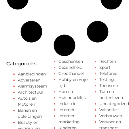
Geschenken
Rechten
Categorieën
Gezondheid
Sport
Groothandel
Telefonie
Aanbiedingen
Hobby en vrije
Testing
Adverteren
tijd
Toerisme
Alarmsysteem
Horeca
Tuin en
Architectuur
Huishoudelijk
buitenleven
Auto’s en
Industrie
Uncategorized
Motoren
Internet
Vakantie
Banen en
Internet
Verbouwen
opleidingen
marketing
Vervoer en
Beauty en
Kinderen
transport
verzorging