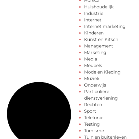
Horeca
Huishoudelijk
Industrie
Internet
Internet marketing
Kinderen
Kunst en Kitsch
Management
Marketing
Media
Meubels
Mode en Kleding
Muziek
Onderwijs
Particuliere
dienstverlening
Rechten
Sport
Telefonie
Testing
Toerisme
Tuin en buitenleven