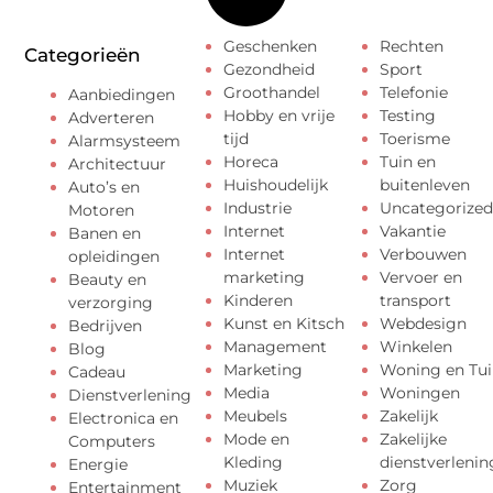
Geschenken
Rechten
Categorieën
Gezondheid
Sport
Groothandel
Telefonie
Aanbiedingen
Hobby en vrije
Testing
Adverteren
tijd
Toerisme
Alarmsysteem
Horeca
Tuin en
Architectuur
Huishoudelijk
buitenleven
Auto’s en
Industrie
Uncategorized
Motoren
Internet
Vakantie
Banen en
Internet
Verbouwen
opleidingen
marketing
Vervoer en
Beauty en
Kinderen
transport
verzorging
Kunst en Kitsch
Webdesign
Bedrijven
Management
Winkelen
Blog
Marketing
Woning en Tui
Cadeau
Media
Woningen
Dienstverlening
Meubels
Zakelijk
Electronica en
Mode en
Zakelijke
Computers
Kleding
dienstverlenin
Energie
Muziek
Zorg
Entertainment