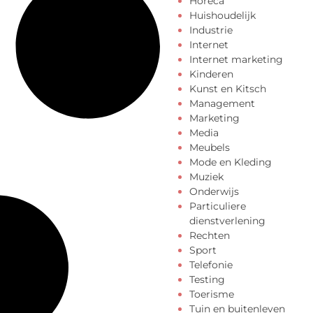
Horeca
Huishoudelijk
Industrie
Internet
Internet marketing
Kinderen
Kunst en Kitsch
Management
Marketing
Media
Meubels
Mode en Kleding
Muziek
Onderwijs
Particuliere
dienstverlening
Rechten
Sport
Telefonie
Testing
Toerisme
Tuin en buitenleven