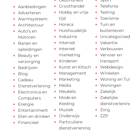
Gezondheid
Sport
Groothandel
Telefonie
Aanbiedingen
Hobby en vrije
Testing
Adverteren
tijd
Toerisme
Alarmsysteem
Horeca
Tuin en
Architectuur
Huishoudelijk
buitenleven
Auto’s en
Industrie
Uncategorized
Motoren
Internet
Vakantie
Banen en
Internet
Verbouwen
opleidingen
marketing
Vervoer en
Beauty en
Kinderen
transport
verzorging
Kunst en Kitsch
Webdesign
Bedrijven
Management
Winkelen
Blog
Marketing
Woning en Tui
Cadeau
Media
Woningen
Dienstverlening
Meubels
Zakelijk
Electronica en
Mode en
Zakelijke
Computers
Kleding
dienstverlenin
Energie
Muziek
Zorg
Entertainment
Onderwijs
ZZP
Eten en drinken
Particuliere
Financieel
dienstverlening