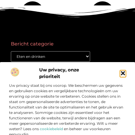
Bericht categorie
Onze informatie
Uw privacy, onze
prioriteit
Goede backlinks kopen: waar moet je op letten voor succes?
Geld verdienen met een website: Jouw gids naar online succes
Uw privacy staat bij ons voorop. We beschermen uw gegevens
Over
“Het Kennisplatform voor Verdieping en Inspiratie”
Bedrijf
en gebruiken cookies en vergelijkbare technologieën om uw
ervaring op onze website te verbeteren. Cookies stellen ons in
Verdiep je in prikkelende artikelen, heldere inzichten en
staat om gepersonaliseerde advertenties te tonen, de
verhalen die je aan het denken zetten. Welkom bij
functionaliteit van de site te optimaliseren en het gebruik ervan
Vetlog.nl – jouw startpunt voor betrouwbare en
te analyseren. Sommige cookies zijn essentieel voor het
verrijkende content.
functioneren van de website, terwijl andere bijdragen aan een
meer gepersonaliseerde en verbeterde ervaring. Wilt u meer
weten? Lees ons
cookiebeleid
en beheer uw voorkeuren
eenvoudig.