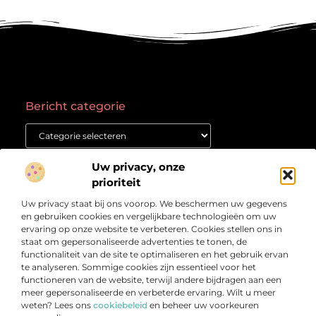
Bericht categorie
Onze informatie
Uw privacy, onze
prioriteit
Goede backlinks kopen: waar moet je op letten voor succes?
Geld verdienen met een website: Jouw gids naar online succes
Uw privacy staat bij ons voorop. We beschermen uw gegevens
Over
“Het Kennisplatform voor Verdieping en Inspiratie”
Bedrijf
en gebruiken cookies en vergelijkbare technologieën om uw
ervaring op onze website te verbeteren. Cookies stellen ons in
Verdiep je in prikkelende artikelen, heldere inzichten en
staat om gepersonaliseerde advertenties te tonen, de
verhalen die je aan het denken zetten. Welkom bij
functionaliteit van de site te optimaliseren en het gebruik ervan
Vetlog.nl – jouw startpunt voor betrouwbare en
te analyseren. Sommige cookies zijn essentieel voor het
verrijkende content.
functioneren van de website, terwijl andere bijdragen aan een
meer gepersonaliseerde en verbeterde ervaring. Wilt u meer
weten? Lees ons
cookiebeleid
en beheer uw voorkeuren