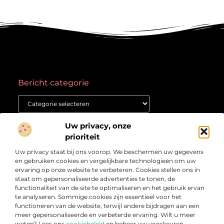
Bericht categorie
Onze informatie
Uw privacy, onze
prioriteit
Goede backlinks kopen: waar moet je op letten voor succes?
Geld verdienen met een website: Jouw gids naar online succes
Uw privacy staat bij ons voorop. We beschermen uw gegevens
Over
“Het Kennisplatform voor Verdieping en Inspiratie”
Bedrijf
en gebruiken cookies en vergelijkbare technologieën om uw
ervaring op onze website te verbeteren. Cookies stellen ons in
Verdiep je in prikkelende artikelen, heldere inzichten en
staat om gepersonaliseerde advertenties te tonen, de
verhalen die je aan het denken zetten. Welkom bij
functionaliteit van de site te optimaliseren en het gebruik ervan
Vetlog.nl – jouw startpunt voor betrouwbare en
te analyseren. Sommige cookies zijn essentieel voor het
verrijkende content.
functioneren van de website, terwijl andere bijdragen aan een
meer gepersonaliseerde en verbeterde ervaring. Wilt u meer
weten? Lees ons
cookiebeleid
en beheer uw voorkeuren