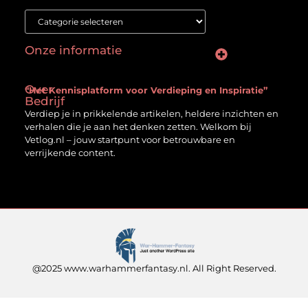
Onze informatie
Goede backlinks kopen: waar moet je op letten voor succes?
Geld verdienen met een website: Jouw gids naar online succes
Over
“Het Kennisplatform voor Verdieping en Inspiratie”
Bedrijf
Verdiep je in prikkelende artikelen, heldere inzichten en
verhalen die je aan het denken zetten. Welkom bij
Vetlog.nl – jouw startpunt voor betrouwbare en
verrijkende content.
@2025 www.warhammerfantasy.nl. All Right Reserved.