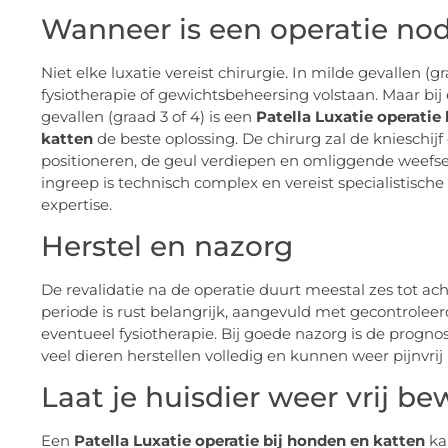
Wanneer is een operatie no
Niet elke luxatie vereist chirurgie. In milde gevallen (gr
fysiotherapie of gewichtsbeheersing volstaan. Maar bij 
gevallen (graad 3 of 4) is een
Patella Luxatie operatie
katten
de beste oplossing. De chirurg zal de knieschij
positioneren, de geul verdiepen en omliggende weefsel
ingreep is technisch complex en vereist specialistisch
expertise.
Herstel en nazorg
De revalidatie na de operatie duurt meestal zes tot ac
periode is rust belangrijk, aangevuld met gecontrole
eventueel fysiotherapie. Bij goede nazorg is de progno
veel dieren herstellen volledig en kunnen weer pijnvri
Laat je huisdier weer vrij b
Een
Patella Luxatie operatie bij honden en katten
kan