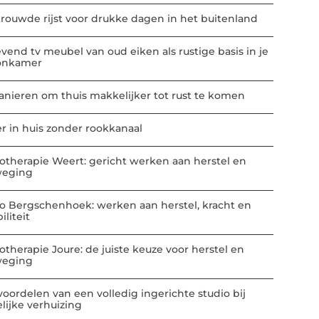
trouwde rijst voor drukke dagen in het buitenland
vend tv meubel van oud eiken als rustige basis in je
onkamer
anieren om thuis makkelijker tot rust te komen
er in huis zonder rookkanaal
iotherapie Weert: gericht werken aan herstel en
eging
io Bergschenhoek: werken aan herstel, kracht en
liteit
iotherapie Joure: de juiste keuze voor herstel en
eging
voordelen van een volledig ingerichte studio bij
elijke verhuizing