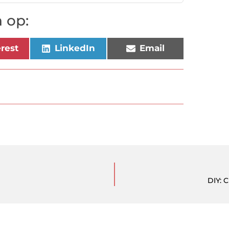
 op:
erest
LinkedIn
Email
DIY: 