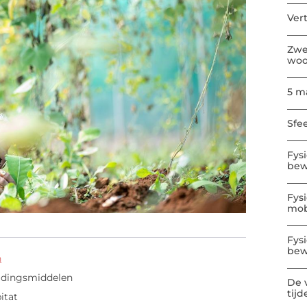
Ver
Zwe
wo
5 m
Sfe
Fys
bew
Fys
mobi
Fys
bew
n
ijdingsmiddelen
De 
tijd
itat