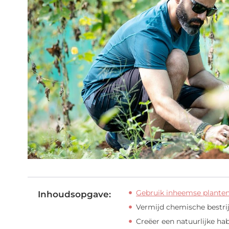
Gebruik inheemse plante
Inhoudsopgave:
Vermijd chemische bestr
Creëer een natuurlijke hab