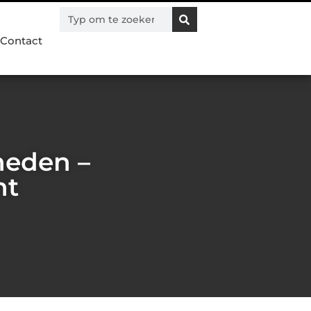
Contact
heden –
nt