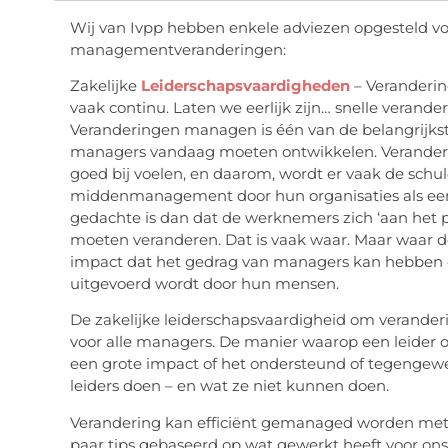
Wij van Ivpp hebben enkele adviezen opgesteld 
managementveranderingen:
Zakelijke
Leiderschapsvaardigheden
– Veranderi
vaak continu. Laten we eerlijk zijn… snelle verand
Veranderingen managen is één van de belangrijkst
managers vandaag moeten ontwikkelen. Verandering
goed bij voelen, en daarom, wordt er vaak de sch
middenmanagement door hun organisaties als een 
gedachte is dan dat de werknemers zich ‘aan het 
moeten veranderen. Dat is vaak waar. Maar waar d
impact dat het gedrag van managers kan hebben o
uitgevoerd wordt door hun mensen.
De zakelijke leiderschapsvaardigheid om verande
voor alle managers. De manier waarop een leider 
een grote impact of het ondersteund of tegengewe
leiders doen – en wat ze niet kunnen doen.
Verandering kan efficiënt gemanaged worden met 
paar tips gebaseerd op wat gewerkt heeft voor ons