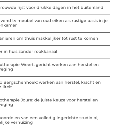
trouwde rijst voor drukke dagen in het buitenland
vend tv meubel van oud eiken als rustige basis in je
onkamer
anieren om thuis makkelijker tot rust te komen
er in huis zonder rookkanaal
iotherapie Weert: gericht werken aan herstel en
eging
io Bergschenhoek: werken aan herstel, kracht en
liteit
iotherapie Joure: de juiste keuze voor herstel en
eging
voordelen van een volledig ingerichte studio bij
elijke verhuizing