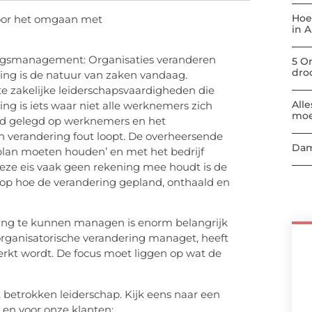
Hoe
voor het omgaan met
in 
ngsmanagement: Organisaties veranderen
5 O
dro
ering is de natuur van zaken vandaag.
e zakelijke leiderschapsvaardigheden die
All
 is iets waar niet alle werknemers zich
moe
uld gelegd op werknemers en het
verandering fout loopt. De overheersende
Dam
plan moeten houden’ en met het bedrijf
eze eis vaak geen rekening mee houdt is de
p hoe de verandering gepland, onthaald en
ring te kunnen managen is enorm belangrijk
organisatorische verandering managet, heeft
rkt wordt. De focus moet liggen op wat de
betrokken leiderschap. Kijk eens naar een
 en voor onze klanten: