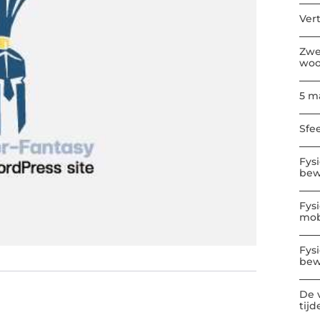
Ver
Zwe
wo
5 m
Sfe
Fys
bew
Fys
mobi
Fys
bew
De 
tijd