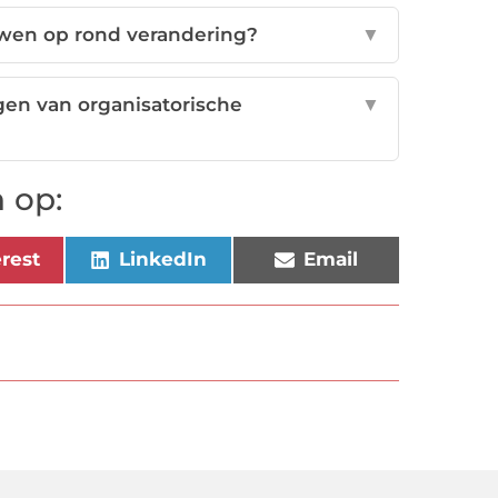
uwen op rond verandering?
▼
gen van organisatorische
▼
 op:
erest
LinkedIn
Email