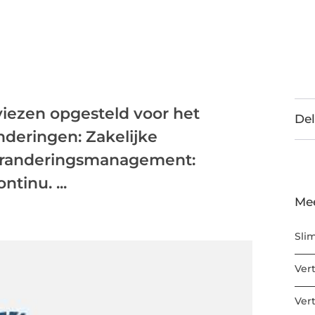
iezen opgesteld voor het
Del
eringen: Zakelijke
eranderingsmanagement:
tinu. ...
Me
Sli
Ver
Ver