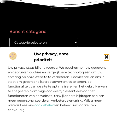
Bericht categorie
Onze informatie
Uw privacy, onze
prioriteit
Goede backlinks kopen: waar moet je op letten voor succes?
Geld verdienen met een website: Jouw gids naar online succes
Uw privacy staat bij ons voorop. We beschermen uw gegevens
Over
“Het Kennisplatform voor Verdieping en Inspiratie”
Bedrijf
en gebruiken cookies en vergelijkbare technologieën om uw
ervaring op onze website te verbeteren. Cookies stellen ons in
Verdiep je in prikkelende artikelen, heldere inzichten en
staat om gepersonaliseerde advertenties te tonen, de
verhalen die je aan het denken zetten. Welkom bij
functionaliteit van de site te optimaliseren en het gebruik ervan
Vetlog.nl – jouw startpunt voor betrouwbare en
te analyseren. Sommige cookies zijn essentieel voor het
verrijkende content.
functioneren van de website, terwijl andere bijdragen aan een
meer gepersonaliseerde en verbeterde ervaring. Wilt u meer
weten? Lees ons
cookiebeleid
en beheer uw voorkeuren
eenvoudig.