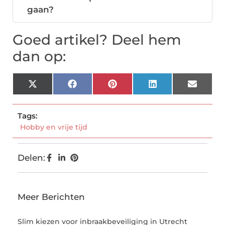
gaan?
Goed artikel? Deel hem
dan op:
X
Facebook
Pinterest
LinkedIn
Email
(Twitter)
Tags:
Hobby en vrije tijd
Delen:
Meer Berichten
Slim kiezen voor inbraakbeveiliging in Utrecht