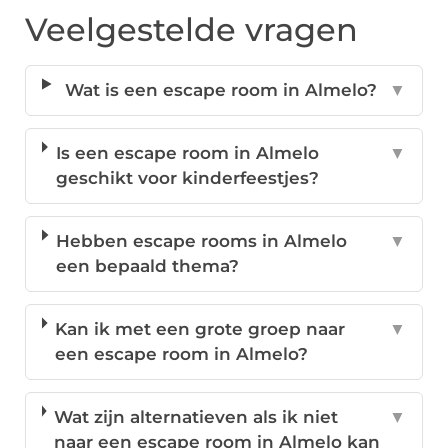
Veelgestelde vragen
Wat is een escape room in Almelo?
▼
Is een escape room in Almelo
▼
geschikt voor kinderfeestjes?
Hebben escape rooms in Almelo
▼
een bepaald thema?
Kan ik met een grote groep naar
▼
een escape room in Almelo?
Wat zijn alternatieven als ik niet
▼
naar een escape room in Almelo kan