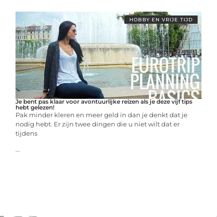
HOBBY EN VRIJE TIJD
Je bent pas klaar voor avontuurlijke reizen als je deze vijf tips
hebt gelezen!
Pak minder kleren en meer geld in dan je denkt dat je
nodig hebt. Er zijn twee dingen die u niet wilt dat er
tijdens
...