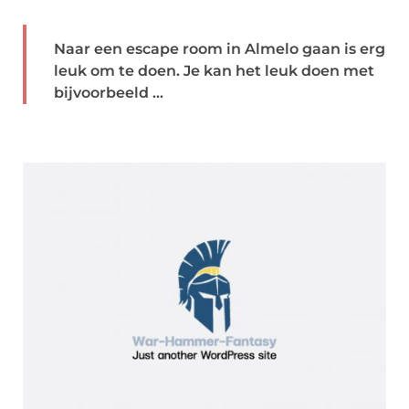
Naar een escape room in Almelo gaan is erg
leuk om te doen. Je kan het leuk doen met
bijvoorbeeld ...