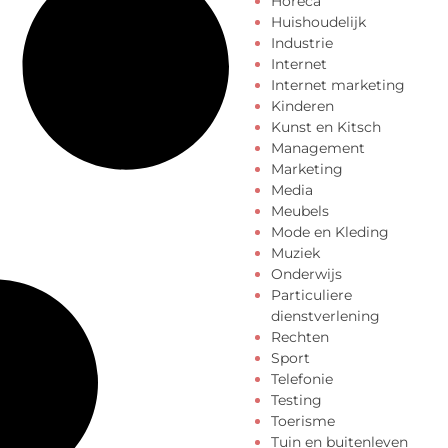
Horeca
Huishoudelijk
Industrie
Internet
Internet marketing
Kinderen
Kunst en Kitsch
Management
Marketing
Media
Meubels
Mode en Kleding
Muziek
Onderwijs
Particuliere
dienstverlening
Rechten
Sport
Telefonie
Testing
Toerisme
Tuin en buitenleven