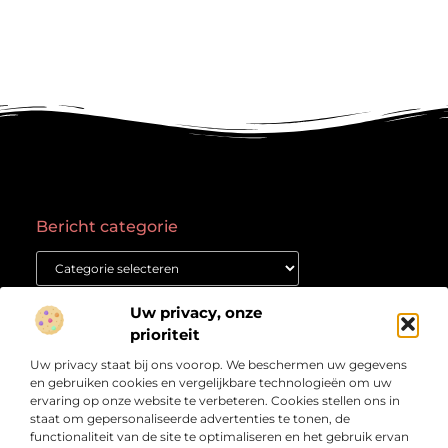
Bericht categorie
Onze informatie
Uw privacy, onze
prioriteit
Goede backlinks kopen: waar moet je op letten voor succes?
Geld verdienen met een website: Jouw gids naar online succes
Uw privacy staat bij ons voorop. We beschermen uw gegevens
Over
“Het Kennisplatform voor Verdieping en Inspiratie”
Bedrijf
en gebruiken cookies en vergelijkbare technologieën om uw
ervaring op onze website te verbeteren. Cookies stellen ons in
Verdiep je in prikkelende artikelen, heldere inzichten en
staat om gepersonaliseerde advertenties te tonen, de
verhalen die je aan het denken zetten. Welkom bij
functionaliteit van de site te optimaliseren en het gebruik ervan
Vetlog.nl – jouw startpunt voor betrouwbare en