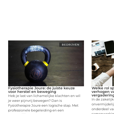
BEDRIJVEN
Fysiotherapie Joure: de juiste keuze
Welke rol s
voor herstel en beweging
verhogen va
vergaderin
Heb je last van lichamelijke klachten en wil
In de zakelij
je weer pijnvrij bewegen? Dan is
onvermijdelij
Fysiotherapie Joure een logische stap. Met
onderdeel va
professionele begeleiding en een
samenwerking