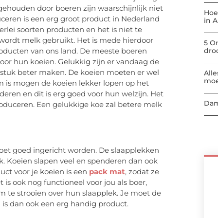
ehouden door boeren zijn waarschijnlijk niet
Hoe
ceren is een erg groot product in Nederland
in 
rlei soorten producten en het is niet te
 wordt melk gebruikt. Het is mede hierdoor
5 O
producten van ons land. De meeste boeren
dro
 voor hun koeien. Gelukkig zijn er vandaag de
n stuk beter maken. De koeien moeten er wel
All
moe
rm is mogen de koeien lekker lopen op het
eren en dit is erg goed voor hun welzijn. Het
Dam
roduceren. Een gelukkige koe zal betere melk
 moet goed ingericht worden. De slaapplekken
jk. Koeien slapen veel en spenderen dan ook
uct voor je koeien is een
pack mat
, zodat ze
 is ook nog functioneel voor jou als boer,
m te strooien over hun slaapplek. Je moet de
l
is dan ook een erg handig product.