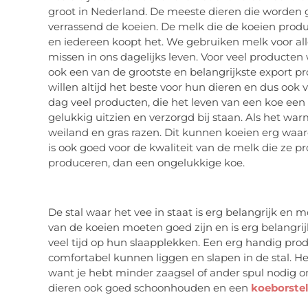
groot in Nederland. De meeste dieren die worden g
verrassend de koeien. De melk die de koeien produ
en iedereen koopt het. We gebruiken melk voor alle
missen in ons dagelijks leven. Voor veel producten
ook een van de grootste en belangrijkste export 
willen altijd het beste voor hun dieren en dus ook
dag veel producten, die het leven van een koe ee
gelukkig uitzien en verzorgd bij staan. Als het wa
weiland en gras razen. Dit kunnen koeien erg waard
is ook goed voor de kwaliteit van de melk die ze p
produceren, dan een ongelukkige koe.
De stal waar het vee in staat is erg belangrijk en
van de koeien moeten goed zijn en is erg belangri
veel tijd op hun slaapplekken. Een erg handig prod
comfortabel kunnen liggen en slapen in de stal. Het
want je hebt minder zaagsel of ander spul nodig o
dieren ook goed schoonhouden en een
koeborste