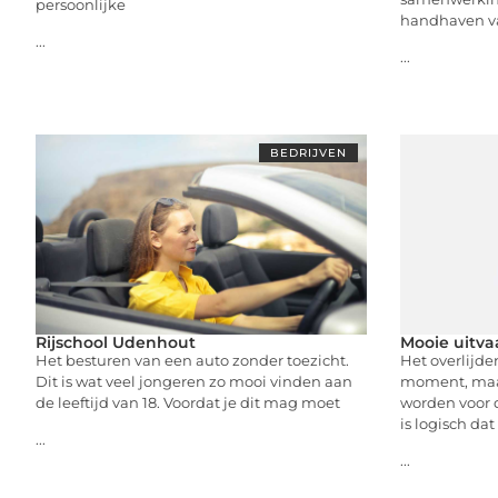
persoonlijke
handhaven va
...
...
BEDRIJVEN
Rijschool Udenhout
Mooie uitva
Het besturen van een auto zonder toezicht.
Het overlijde
Dit is wat veel jongeren zo mooi vinden aan
moment, maar
de leeftijd van 18. Voordat je dit mag moet
worden voor d
is logisch da
...
...