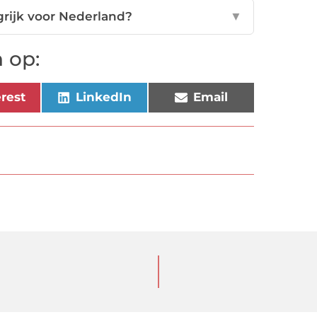
rijk voor Nederland?
▼
 op:
erest
LinkedIn
Email