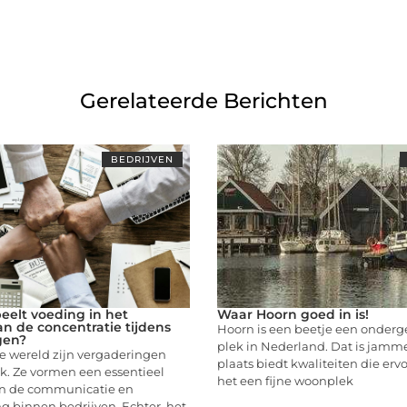
Gerelateerde Berichten
BEDRIJVEN
peelt voeding in het
Waar Hoorn goed in is!
n de concentratie tijdens
Hoorn is een beetje een onder
gen?
plek in Nederland. Dat is jamm
ke wereld zijn vergaderingen
plaats biedt kwaliteiten die erv
k. Ze vormen een essentieel
het een fijne woonplek
n de communicatie en
 binnen bedrijven. Echter, het