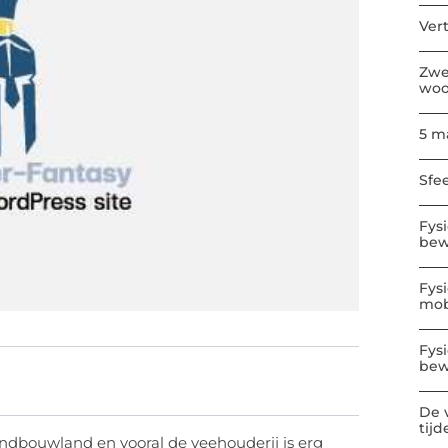
Ver
Zwe
wo
5 m
Sfe
Fys
bew
Fys
mobi
Fys
bew
De 
tijd
andbouwland en vooral de veehouderij is erg