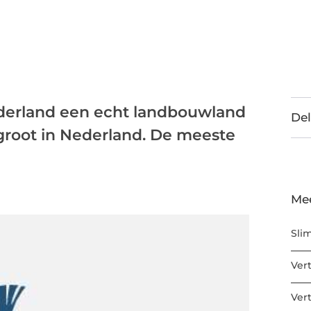
ederland een echt landbouwland
Del
 groot in Nederland. De meeste
Me
Sli
Ver
Ver