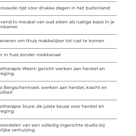
trouwde rijst voor drukke dagen in het buitenland
vend tv meubel van oud eiken als rustige basis in je
onkamer
anieren om thuis makkelijker tot rust te komen
er in huis zonder rookkanaal
iotherapie Weert: gericht werken aan herstel en
eging
io Bergschenhoek: werken aan herstel, kracht en
liteit
iotherapie Joure: de juiste keuze voor herstel en
eging
voordelen van een volledig ingerichte studio bij
elijke verhuizing