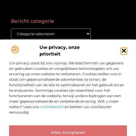
Bericht categorie
Onze informatie
Uw privacy, onze
prioriteit
Goede backlinks kopen: waar moet je op letten voor succes?
Geld verdienen met een website: Jouw gids naar online succes
Uw privacy staat bij ons voorop. We beschermen uw gegevens
Over
“Het Kennisplatform voor Verdieping en Inspiratie”
en gebruiken cookies en vergelijkbare technologieën om uw
Bedrijf
ervaring op onze website te verbeteren. Cookies stellen ons in
Verdiep je in prikkelende artikelen, heldere inzichten en
staat om gepersonaliseerde advertenties te tonen, de
verhalen die je aan het denken zetten. Welkom bij
functionaliteit van de site te optimaliseren en het gebruik ervan
Vetlog.nl – jouw startpunt voor betrouwbare en
te analyseren. Sommige cookies zijn essentieel voor het
verrijkende content.
functioneren van de website, terwijl andere bijdragen aan een
meer gepersonaliseerde en verbeterde ervaring. Wilt u meer
weten? Lees ons
cookiebeleid
en beheer uw voorkeuren
eenvoudig.
Ga Naar Bo
Alles Accepteren