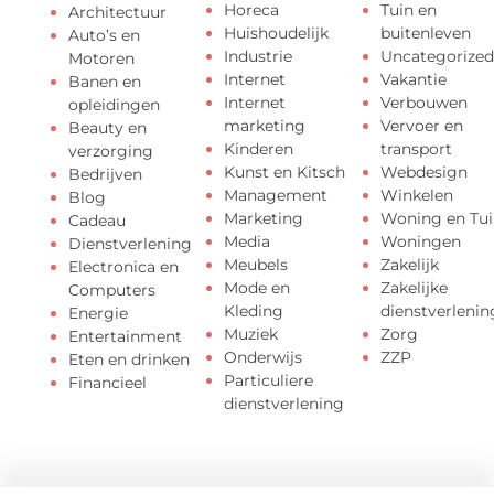
Horeca
Tuin en
Architectuur
Huishoudelijk
buitenleven
Auto’s en
Industrie
Uncategorized
Motoren
Internet
Vakantie
Banen en
Internet
Verbouwen
opleidingen
marketing
Vervoer en
Beauty en
Kinderen
transport
verzorging
Kunst en Kitsch
Webdesign
Bedrijven
Management
Winkelen
Blog
Marketing
Woning en Tui
Cadeau
Media
Woningen
Dienstverlening
Meubels
Zakelijk
Electronica en
Mode en
Zakelijke
Computers
Kleding
dienstverlenin
Energie
Muziek
Zorg
Entertainment
Onderwijs
ZZP
Eten en drinken
Particuliere
Financieel
dienstverlening