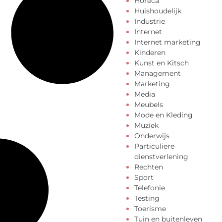
Horeca
Huishoudelijk
Industrie
Internet
Internet marketing
Kinderen
Kunst en Kitsch
Management
Marketing
Media
Meubels
Mode en Kleding
Muziek
Onderwijs
Particuliere
dienstverlening
Rechten
Sport
Telefonie
Testing
Toerisme
Tuin en buitenleven