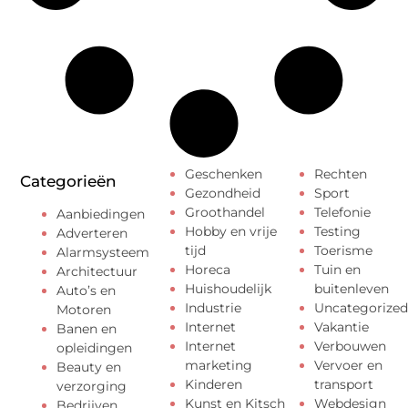
Geschenken
Rechten
Categorieën
Gezondheid
Sport
Groothandel
Telefonie
Aanbiedingen
Hobby en vrije
Testing
Adverteren
tijd
Toerisme
Alarmsysteem
Horeca
Tuin en
Architectuur
Huishoudelijk
buitenleven
Auto’s en
Industrie
Uncategorized
Motoren
Internet
Vakantie
Banen en
Internet
Verbouwen
opleidingen
marketing
Vervoer en
Beauty en
Kinderen
transport
verzorging
Kunst en Kitsch
Webdesign
Bedrijven