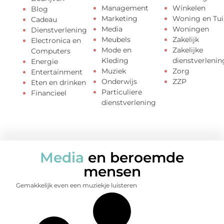
Management
Winkelen
Blog
Marketing
Woning en Tui
Cadeau
Media
Woningen
Dienstverlening
Meubels
Zakelijk
Electronica en
Mode en
Zakelijke
Computers
Kleding
dienstverlenin
Energie
Muziek
Zorg
Entertainment
Onderwijs
ZZP
Eten en drinken
Particuliere
Financieel
dienstverlening
Media
en beroemde
mensen
Gemakkelijk even een muziekje luisteren