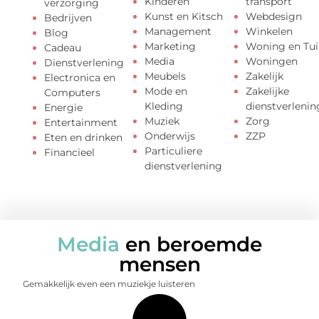
Kinderen
transport
verzorging
Kunst en Kitsch
Webdesign
Bedrijven
Management
Winkelen
Blog
Marketing
Woning en Tui
Cadeau
Media
Woningen
Dienstverlening
Meubels
Zakelijk
Electronica en
Mode en
Zakelijke
Computers
Kleding
dienstverlenin
Energie
Muziek
Zorg
Entertainment
Onderwijs
ZZP
Eten en drinken
Particuliere
Financieel
dienstverlening
Media
en beroemde
mensen
Gemakkelijk even een muziekje luisteren