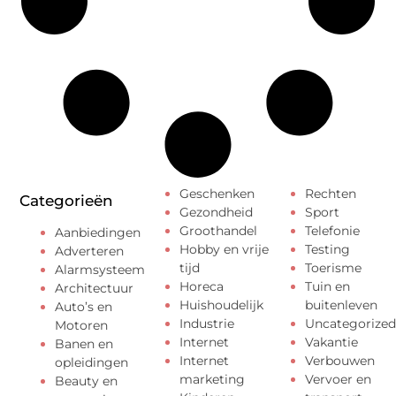
Geschenken
Rechten
Categorieën
Gezondheid
Sport
Groothandel
Telefonie
Aanbiedingen
Hobby en vrije
Testing
Adverteren
tijd
Toerisme
Alarmsysteem
Horeca
Tuin en
Architectuur
Huishoudelijk
buitenleven
Auto’s en
Industrie
Uncategorized
Motoren
Internet
Vakantie
Banen en
Internet
Verbouwen
opleidingen
marketing
Vervoer en
Beauty en